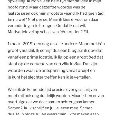
opwelling. Ik loop al een hele
tijd
met dit idee in mijn
hoofd rond. Maar datzelfde woordje was de
laatste jaren ook mijn grootste vijand. Ik had geen
tijd
.
En nu wel? Niet per se. Maar ik kies ervoor om daar
verandering in te brengen. Omdat ik dat wil.
Motivatielevel op schaal van één tot tien? Elf.
1 maart 2019, een dag als alle andere. Maar met één
groot verschil. Ik schrijf dus een blog. En ik doe dat
vanaf een prima locatie. Ik lig op een groot
bed
dat
staat op de
veranda
van een
villa
in
Bali
. Dat zijn
woorden waar de ontspanning vanaf druipt en
je kunt het slechter treffen kan ik je vertellen.
Waar ik de komende tijd precies over ga schrijven
moet mij ook nog duidelijk worden. Maar ik ben er van
overtuigd dat we daar samen achter gaan komen.
Samen? Ja. Ik schrijf en jullie lezen mee. Samen
dus. Mijn blogs zullen waarschijnlijk te maken gaan