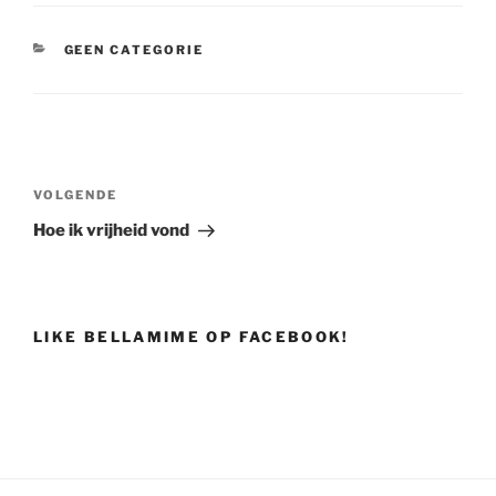
CATEGORIEËN
GEEN CATEGORIE
Bericht
navigatie
VOLGENDE
Volgend
bericht
Hoe ik vrijheid vond
LIKE BELLAMIME OP FACEBOOK!